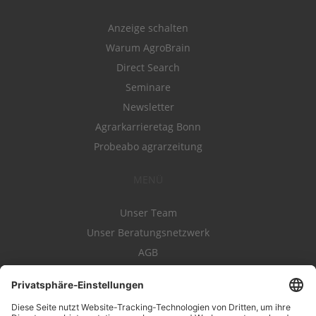
Anzeige schalten
Warum AgroBrain
Direct Search
Seminare
Newsletter
Agrarkarrieretag Bonn
Probeabo agrarzeitung
MENÜ
Unser Team
Unser Beratungsnetzwerk
AGB
Nutzungsbedingungen
Datenschutz
Impressum