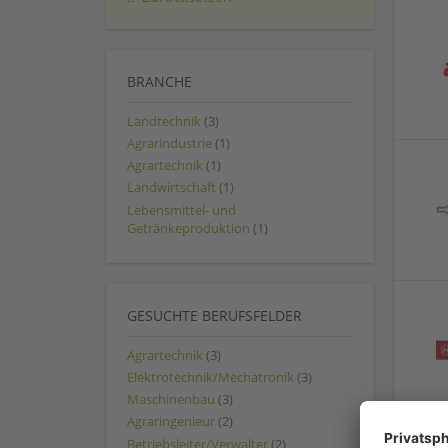
BRANCHE
Landtechnik
(3)
Agrarindustrie
(1)
Agrartechnik
(1)
Landwirtschaft
(1)
Lebensmittel- und
Getränkeproduktion
(1)
GESUCHTE BERUFSFELDER
Agrartechnik
(3)
Elektrotechnik/Mechatronik
(3)
Maschinenbau
(3)
Agraringenieur
(2)
Betriebsleiter/Verwalter
(2)