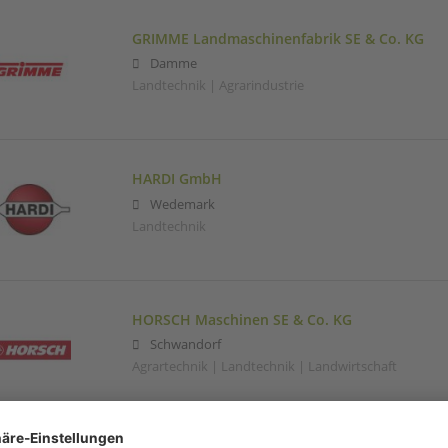
GRIMME Landmaschinenfabrik SE & Co. KG
Damme
Landtechnik | Agrarindustrie
HARDI GmbH
Wedemark
Landtechnik
HORSCH Maschinen SE & Co. KG
Schwandorf
Agrartechnik | Landtechnik | Landwirtschaft