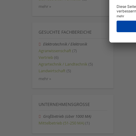
mehr »
GESUCHTE FACHBEREICHE
Elektrotechnik / Elektronik
Agrarwissenschaft
(7)
Vertrieb
(6)
Agrartechnik / Landtechnik
(5)
Landwirtschaft
(5)
mehr »
UNTERNEHMENSGRÖSSE
Großbetrieb (über 1000 MA)
Mittelbetrieb (51-250 MA)
(1)