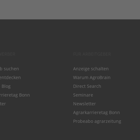
WERBER
FÜR ARBEITGEBER
ob suchen
Anzeige schalten
entdecken
Warum AgroBrain
e Blog
Direct Search
rrieretag Bonn
Seminare
ter
Newsletter
Agrarkarrieretag Bonn
Probeabo agrarzeitung