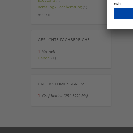
Baustoffe
(1)
Beratung / Fachberatung
(1)
mehr »
GESUCHTE FACHBEREICHE
Vertrieb
Handel
(1)
UNTERNEHMENSGRÖSSE
Großbetrieb (251-1000 MA)