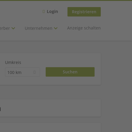
Login
Registrieren
Anzeige schalten
erber
Unternehmen
Umkreis
100 km
n