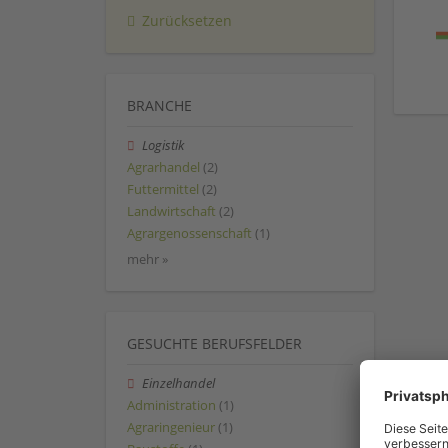
Zurücksetzen
BRANCHE
Logistik
Agrarhandel
(2)
Futtermittel
(2)
Landwirtschaft
(2)
Agrargenossenschaft
(1)
mehr »
GESUCHTE BERUFSFELDER
Einzelhandel
Administration
(1)
Agraringenieur
(1)