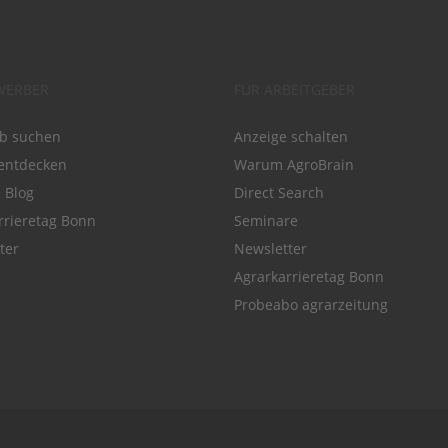
WERBER
FÜR ARBEITGEBER
ob suchen
Anzeige schalten
entdecken
Warum AgroBrain
e Blog
Direct Search
rrieretag Bonn
Seminare
ter
Newsletter
Agrarkarrieretag Bonn
Probeabo agrarzeitung