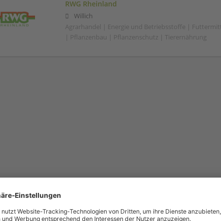
RWG Rheinland
Willich
Agrarhandel | Energie und Betriebsstoffe | Futtermitt
| Pflanzenbau | Pflanzenschutz | Tierernährung