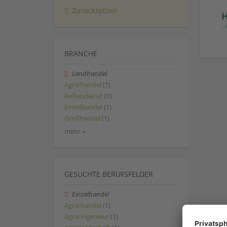
Zurücksetzen
BRANCHE
Landhandel
Agrarhandel
(1)
Außendienst
(1)
Einzelhandel
(1)
Großhandel
(1)
mehr »
GESUCHTE BERUFSFELDER
Einzelhandel
Agrarhandel
(1)
Agraringenieur
(1)