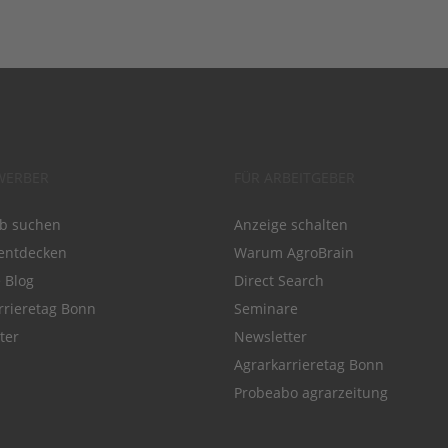
WERBER
FÜR ARBEITGEBER
ob suchen
Anzeige schalten
entdecken
Warum AgroBrain
e Blog
Direct Search
rrieretag Bonn
Seminare
ter
Newsletter
Agrarkarrieretag Bonn
Probeabo agrarzeitung