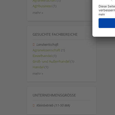
Agrarwirtschaft
(1)
Agribusiness
(1)
mehr »
GESUCHTE FACHBEREICHE
Landwirtschaft
Agrarwissenschaft
(1)
Einzelhandel
(1)
Groß- und Außenhandel
(1)
Handel
(1)
mehr »
UNTERNEHMENSGRÖSSE
Kleinbetrieb (11-50 MA)