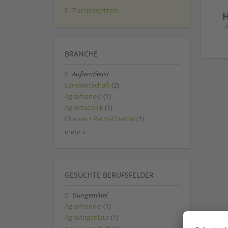
Zurücksetzen
BRANCHE
Außendienst
Landwirtschaft
(2)
Agrarhandel
(1)
Agrartechnik
(1)
Chemie / Petro-Chemie
(1)
mehr »
GESUCHTE BERUFSFELDER
Düngemittel
Agrarhandel
(1)
Agraringenieur
(1)