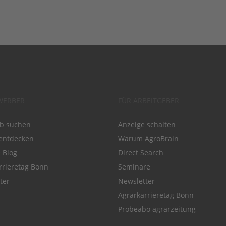
WERBER
FÜR ARBEITGEBER
ob suchen
Anzeige schalten
entdecken
Warum AgroBrain
e Blog
Direct Search
rrieretag Bonn
Seminare
ter
Newsletter
Agrarkarrieretag Bonn
Probeabo agrarzeitung