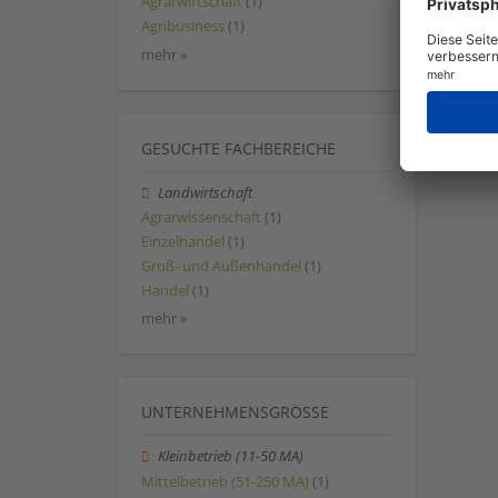
Agrarwirtschaft
(1)
Agribusiness
(1)
mehr »
GESUCHTE FACHBEREICHE
Landwirtschaft
Agrarwissenschaft
(1)
Einzelhandel
(1)
Groß- und Außenhandel
(1)
Handel
(1)
mehr »
UNTERNEHMENSGRÖSSE
Kleinbetrieb (11-50 MA)
Mittelbetrieb (51-250 MA)
(1)