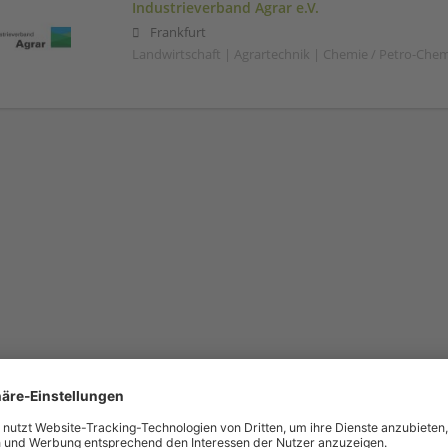
Industrieverband Agrar e.V.
Frankfurt
Landwirtschaft | Agrartechnik | Chemie / Petro-Che