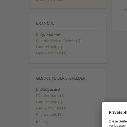
BRANCHE
Agrartechnik
Chemie / Petro-Chemie
(1)
Landtechnik
(1)
Landwirtschaft
(1)
GESUCHTE BERUFSFELDER
Düngemittel
IT/ Informatik
(1)
Landtechnik
(1)
Landwirtschaft
(1)
Pflanzenbau
(1)
mehr »