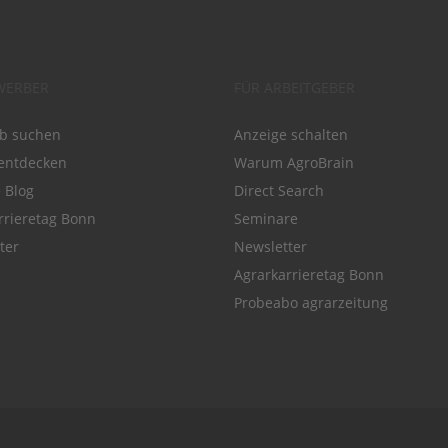
WERBER
FÜR ARBEITGEBER
ob suchen
Anzeige schalten
entdecken
Warum AgroBrain
e Blog
Direct Search
rrieretag Bonn
Seminare
ter
Newsletter
Agrarkarrieretag Bonn
Probeabo agrarzeitung