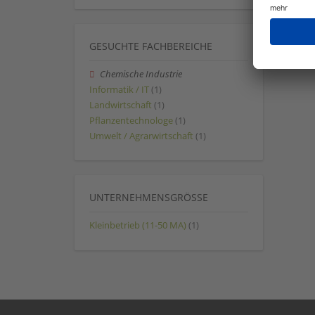
GESUCHTE FACHBEREICHE
Chemische Industrie
Informatik / IT
(1)
Landwirtschaft
(1)
Pflanzentechnologe
(1)
Umwelt / Agrarwirtschaft
(1)
UNTERNEHMENSGRÖSSE
Kleinbetrieb (11-50 MA)
(1)