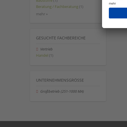
Baustoffe
(1)
Beratung / Fachberatung
(1)
mehr »
GESUCHTE FACHBEREICHE
Vertrieb
Handel
(1)
UNTERNEHMENSGRÖSSE
Großbetrieb (251-1000 MA)