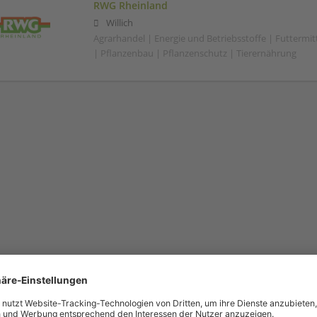
RWG Rheinland
Willich
Agrarhandel | Energie und Betriebsstoffe | Futtermitt
| Pflanzenbau | Pflanzenschutz | Tierernährung