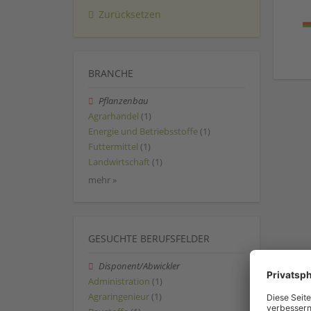
Zurücksetzen
BRANCHE
Pflanzenbau
Agrarhandel
(1)
Energie und Betriebsstoffe
(1)
Futtermittel
(1)
Landwirtschaft
(1)
mehr »
GESUCHTE BERUFSFELDER
Disponent/Abwickler
Administration
(1)
Agraringenieur
(1)