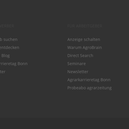
WERBER
FÜR ARBEITGEBER
ob suchen
Anzeige schalten
entdecken
Warum AgroBrain
e Blog
Direct Search
rrieretag Bonn
Seminare
ter
Newsletter
Agrarkarrieretag Bonn
Probeabo agrarzeitung