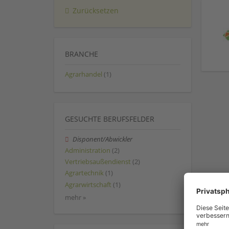
Zurücksetzen
BRANCHE
Agrarhandel
(1)
GESUCHTE BERUFSFELDER
Disponent/Abwickler
Administration
(2)
Vertriebsaußendienst
(2)
Agrartechnik
(1)
Agrarwirtschaft
(1)
mehr »