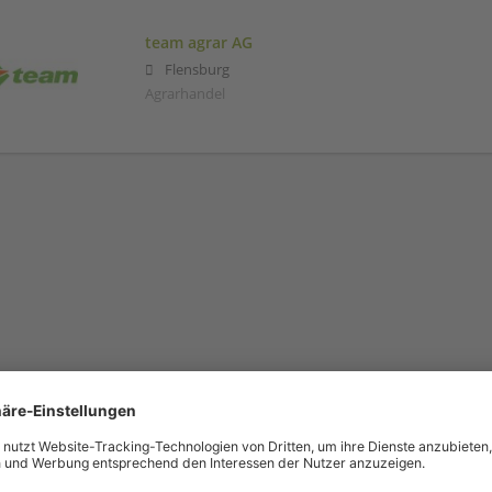
team agrar AG
Flensburg
Agrarhandel