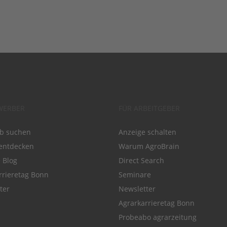
WERBER
FÜR ARBEITGEBER
ob suchen
Anzeige schalten
entdecken
Warum AgroBrain
e Blog
Direct Search
rrieretag Bonn
Seminare
ter
Newsletter
Agrarkarrieretag Bonn
Probeabo agrarzeitung