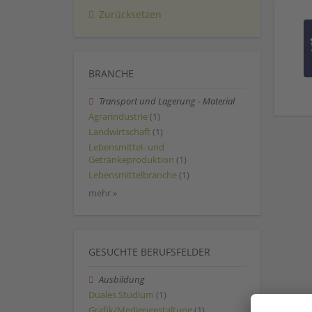
Zurücksetzen
BRANCHE
Transport und Lagerung - Material
Agrarindustrie
(1)
Landwirtschaft
(1)
Lebensmittel- und
Getränkeproduktion
(1)
Lebensmittelbranche
(1)
mehr »
GESUCHTE BERUFSFELDER
Ausbildung
Duales Studium
(1)
Grafik/Mediengestaltung
(1)