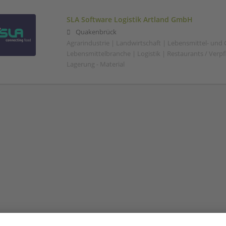
SLA Software Logistik Artland GmbH
Quakenbrück
Agrarindustrie | Landwirtschaft | Lebensmittel- und
Lebensmittelbranche | Logistik | Restaurants / Verp
Lagerung - Material