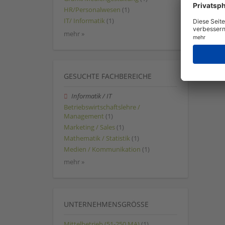
HR/Personalwesen
(1)
IT/ Informatik
(1)
mehr »
GESUCHTE FACHBEREICHE
Informatik / IT
Betriebswirtschaftslehre /
Management
(1)
Marketing / Sales
(1)
Mathematik / Statistik
(1)
Medien / Kommunikation
(1)
mehr »
UNTERNEHMENSGRÖSSE
Mittelbetrieb (51-250 MA)
(1)