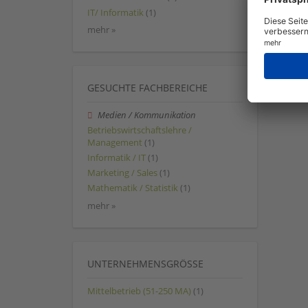
IT/ Informatik
(1)
mehr »
GESUCHTE FACHBEREICHE
Medien / Kommunikation
Betriebswirtschaftslehre /
Management
(1)
Informatik / IT
(1)
Marketing / Sales
(1)
Mathematik / Statistik
(1)
mehr »
UNTERNEHMENSGRÖSSE
Mittelbetrieb (51-250 MA)
(1)