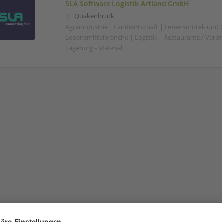
SLA Software Logistik Artland GmbH
Quakenbrück
Agrarindustrie | Landwirtschaft | Lebensmittel- und
Lebensmittelbranche | Logistik | Restaurants / Verp
Lagerung - Material