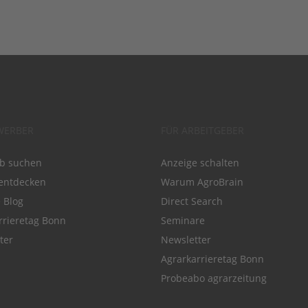
WERBER
FÜR ARBEITGEBER
ob suchen
Anzeige schalten
entdecken
Warum AgroBrain
e Blog
Direct Search
rrieretag Bonn
Seminare
ter
Newsletter
Agrarkarrieretag Bonn
Probeabo agrarzeitung