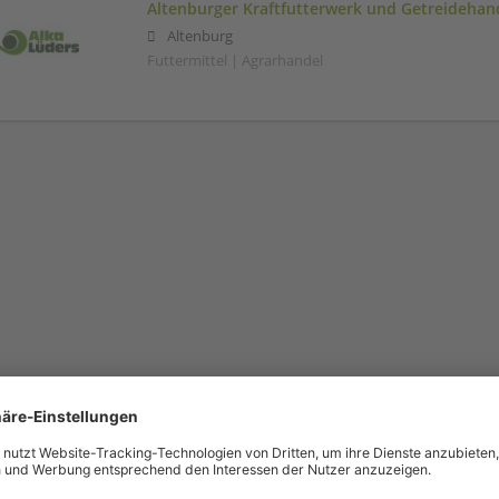
Altenburger Kraftfutterwerk und Getreideha
Altenburg
Futtermittel | Agrarhandel