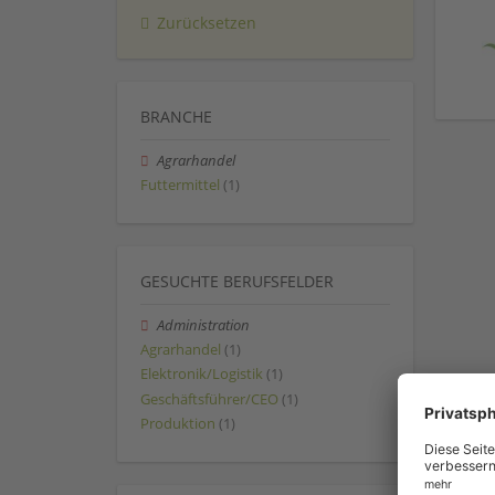
Zurücksetzen
BRANCHE
Agrarhandel
Futtermittel
(1)
GESUCHTE BERUFSFELDER
Administration
Agrarhandel
(1)
Elektronik/Logistik
(1)
Geschäftsführer/CEO
(1)
Produktion
(1)