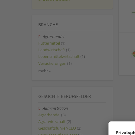
BRANCHE
Agrarhandel
Futtermittel
(1)
Landwirtschaft
(1)
Lebensmittelwirtschaft
(1)
Versicherungen
(1)
mehr »
GESUCHTE BERUFSFELDER
Administration
Agrarhandel
(3)
Agrarwirtschaft
(2)
Geschäftsführer/CEO
(2)