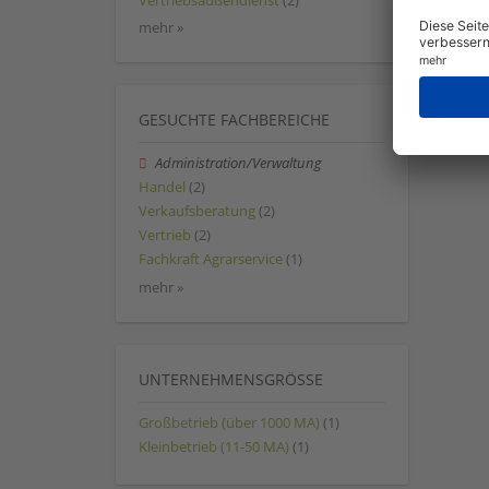
Vertriebsaußendienst
(2)
mehr »
GESUCHTE FACHBEREICHE
Administration/Verwaltung
Handel
(2)
Verkaufsberatung
(2)
Vertrieb
(2)
Fachkraft Agrarservice
(1)
mehr »
UNTERNEHMENSGRÖSSE
Großbetrieb (über 1000 MA)
(1)
Kleinbetrieb (11-50 MA)
(1)