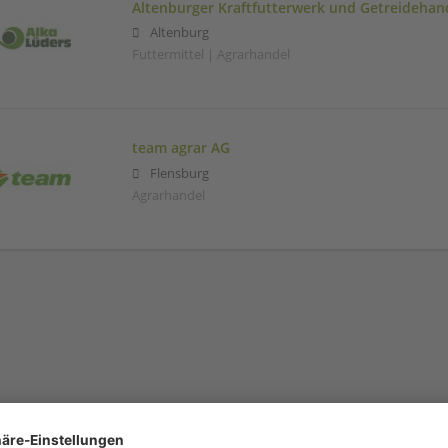
Altenburger Kraftfutterwerk und Getreideha
Altenburg
Futtermittel | Agrarhandel
team agrar AG
Flensburg
Agrarhandel