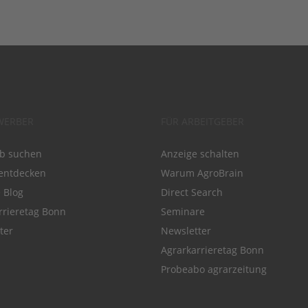
WERBER
FÜR ARBEITGEBER
ob suchen
Anzeige schalten
entdecken
Warum AgroBrain
e Blog
Direct Search
rrieretag Bonn
Seminare
ter
Newsletter
Agrarkarrieretag Bonn
Probeabo agrarzeitung