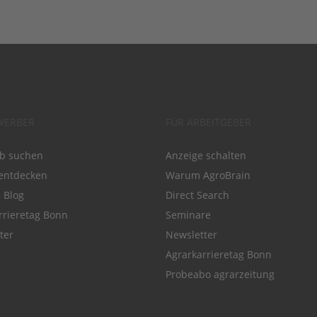
WERBER
FÜR ARBEITGEBER
ob suchen
Anzeige schalten
entdecken
Warum AgroBrain
e Blog
Direct Search
rrieretag Bonn
Seminare
ter
Newsletter
Agrarkarrieretag Bonn
Probeabo agrarzeitung