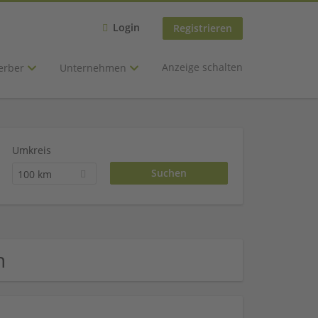
Login
Registrieren
Anzeige schalten
erber
Unternehmen
Umkreis
100 km
n