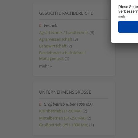
GESUCHTE FACHBEREICHE
Vertrieb
Agrartechnik / Landtechnik
(3)
Agrarwissenschaft
(3)
Landwirtschaft
(2)
Betriebswirtschaftslehre /
Management
(1)
mehr »
UNTERNEHMENSGRÖSSE
Großbetrieb (über 1000 MA)
Kleinbetrieb (11-50 MA)
(2)
Mittelbetrieb (51-250 MA)
(2)
Großbetrieb (251-1000 MA)
(1)