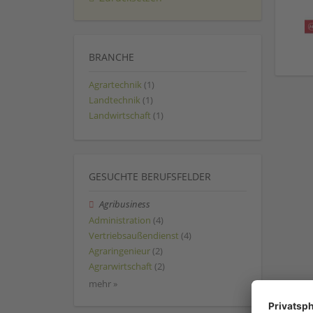
BRANCHE
Agrartechnik
(1)
Landtechnik
(1)
Landwirtschaft
(1)
GESUCHTE BERUFSFELDER
Agribusiness
Administration
(4)
Vertriebsaußendienst
(4)
Agraringenieur
(2)
Agrarwirtschaft
(2)
mehr »