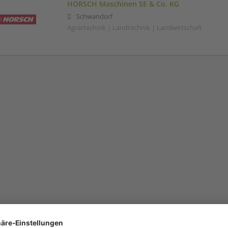
HORSCH Maschinen SE & Co. KG
Schwandorf
Agrartechnik | Landtechnik | Landwirtschaft