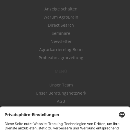
Anzeige schalten
Warum AgroBrain
Direct Search
Seminare
Newsletter
Agrarkarrieretag Bonn
Probeabo agrarzeitung
MENÜ
Unser Team
Unser Beratungsnetzwerk
AGB
Nutzungsbedingungen
Datenschutz
Impressum