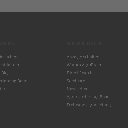
WERBER
FÜR ARBEITGEBER
ob suchen
Anzeige schalten
entdecken
Warum AgroBrain
e Blog
Direct Search
rrieretag Bonn
Seminare
ter
Newsletter
Agrarkarrieretag Bonn
Probeabo agrarzeitung