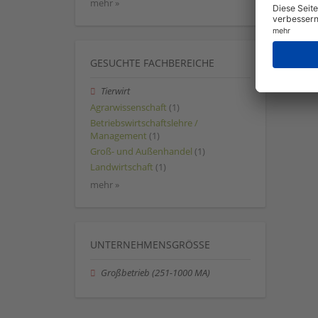
mehr »
GESUCHTE FACHBEREICHE
Tierwirt
Agrarwissenschaft
(1)
Betriebswirtschaftslehre /
Management
(1)
Groß- und Außenhandel
(1)
Landwirtschaft
(1)
mehr »
UNTERNEHMENSGRÖSSE
Großbetrieb (251-1000 MA)