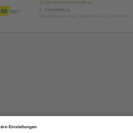
GS Die Genossenschaft eG
Schneiderkrug
Agrargenossenschaft | Agrarhandel | Futtermittel | 