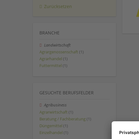
Zurücksetzen
BRANCHE
Landwirtschaft
Agrargenossenschaft
(1)
Agrarhandel
(1)
Futtermittel
(1)
GESUCHTE BERUFSFELDER
Agribusiness
Agrarwirtschaft
(1)
Beratung / Fachberatung
(1)
Düngemittel
(1)
Einzelhandel
(1)