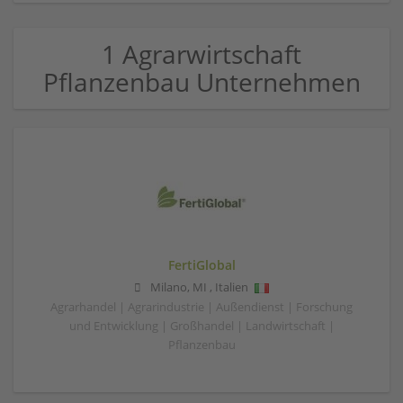
1 Agrarwirtschaft
Pflanzenbau Unternehmen
FertiGlobal
Milano
,
MI
,
Italien
Agrarhandel | Agrarindustrie | Außendienst | Forschung
und Entwicklung | Großhandel | Landwirtschaft |
Pflanzenbau