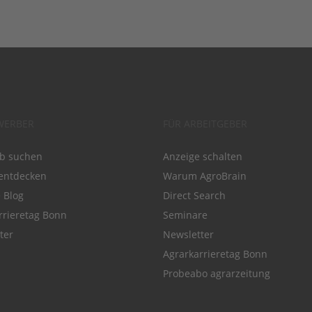
WERBER
FÜR ARBEITGEBER
ob suchen
Anzeige schalten
entdecken
Warum AgroBrain
e Blog
Direct Search
rrieretag Bonn
Seminare
ter
Newsletter
Agrarkarrieretag Bonn
Probeabo agrarzeitung