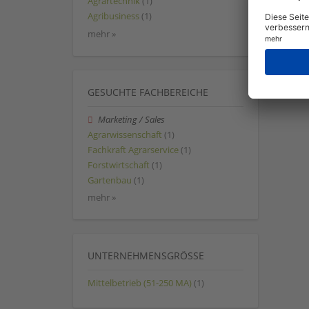
Agrartechnik
(1)
Agribusiness
(1)
mehr »
GESUCHTE FACHBEREICHE
Marketing / Sales
Agrarwissenschaft
(1)
Fachkraft Agrarservice
(1)
Forstwirtschaft
(1)
Gartenbau
(1)
mehr »
UNTERNEHMENSGRÖSSE
Mittelbetrieb (51-250 MA)
(1)