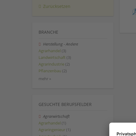
Zurücksetzen
BRANCHE
Herstellung - Andere
Agrarhandel
(3)
Landwirtschaft
(3)
Agrarindustrie
(2)
Pflanzenbau
(2)
mehr »
GESUCHTE BERUFSFELDER
Agrarwirtschaft
Agrarhandel
(1)
Agraringenieur
(1)