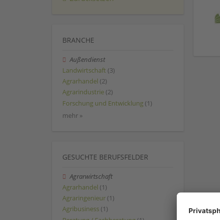
BRANCHE
Außendienst
Landwirtschaft
(3)
Agrarhandel
(2)
Agrarindustrie
(2)
Forschung und Entwicklung
(1)
mehr »
GESUCHTE BERUFSFELDER
Agrarwirtschaft
Agrarhandel
(1)
Agraringenieur
(1)
Agribusiness
(1)