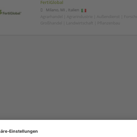
FertiGlobal
Milano
,
MI
,
Italien
Agrarhandel | Agrarindustrie | Außendienst | Forsc
Großhandel | Landwirtschaft | Pflanzenbau