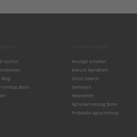
WERBER
FÜR ARBEITGEBER
ob suchen
Anzeige schalten
entdecken
Warum AgroBrain
e Blog
Direct Search
rrieretag Bonn
Seminare
ter
Newsletter
Agrarkarrieretag Bonn
Probeabo agrarzeitung