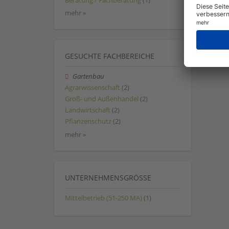
Beratung / Fachberatung
(1)
mehr »
GESUCHTE FACHBEREICHE
Gartenbau
Agrarwissenschaft
(2)
Groß- und Außenhandel
(2)
Landwirtschaft
(2)
Pflanzenschutz
(2)
mehr »
UNTERNEHMENSGRÖSSE
Mittelbetrieb (51-250 MA)
(1)