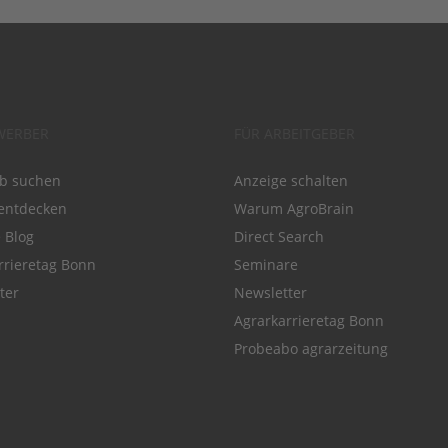
WERBER
FÜR ARBEITGEBER
ob suchen
Anzeige schalten
entdecken
Warum AgroBrain
e Blog
Direct Search
rrieretag Bonn
Seminare
ter
Newsletter
Agrarkarrieretag Bonn
Probeabo agrarzeitung