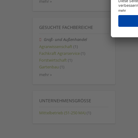
mehr »
GESUCHTE FACHBEREICHE
Groß- und Außenhandel
Agrarwissenschaft
(1)
Fachkraft Agrarservice
(1)
Forstwirtschaft
(1)
Gartenbau
(1)
mehr »
UNTERNEHMENSGRÖSSE
Mittelbetrieb (51-250 MA)
(1)