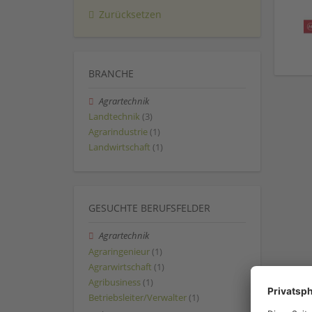
Zurücksetzen
BRANCHE
Agrartechnik
Landtechnik
(3)
Agrarindustrie
(1)
Landwirtschaft
(1)
GESUCHTE BERUFSFELDER
Agrartechnik
Agraringenieur
(1)
Agrarwirtschaft
(1)
Agribusiness
(1)
Betriebsleiter/Verwalter
(1)