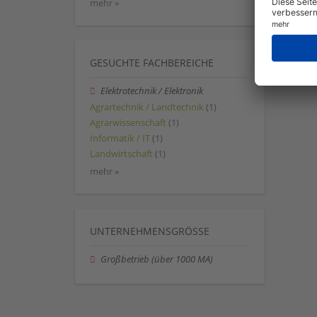
mehr »
GESUCHTE FACHBEREICHE
Elektrotechnik / Elektronik
Agrartechnik / Landtechnik
(1)
Agrarwissenschaft
(1)
Informatik / IT
(1)
Landwirtschaft
(1)
mehr »
UNTERNEHMENSGRÖSSE
Großbetrieb (über 1000 MA)