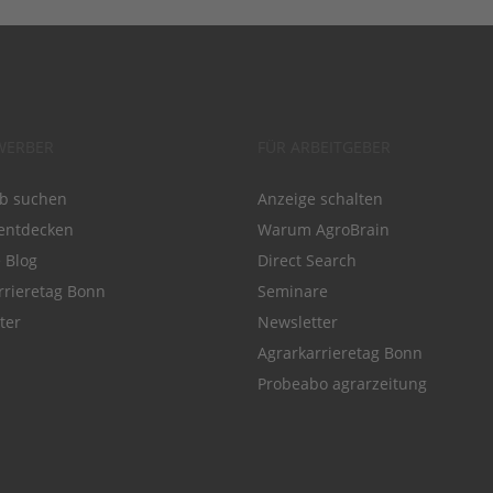
WERBER
FÜR ARBEITGEBER
ob suchen
Anzeige schalten
entdecken
Warum AgroBrain
e Blog
Direct Search
rrieretag Bonn
Seminare
ter
Newsletter
Agrarkarrieretag Bonn
Probeabo agrarzeitung