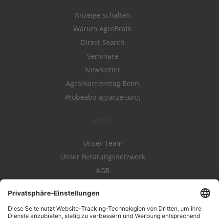
Anzeige schalten
Warum AgroBrain
Direct Search
Seminare
Newsletter
Agrarkarrieretag Bonn
Probeabo agrarzeitung
MENÜ
Unser Team
Unser Beratungsnetzwerk
AGB
Nutzungsbedingungen
Datenschutz
Impressum