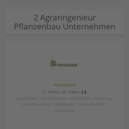
2 Agraringenieur
Pflanzenbau Unternehmen
FertiGlobal
Milano
,
MI
,
Italien
Agrarhandel | Agrarindustrie | Außendienst | Forschung
und Entwicklung | Großhandel | Landwirtschaft |
Pflanzenbau