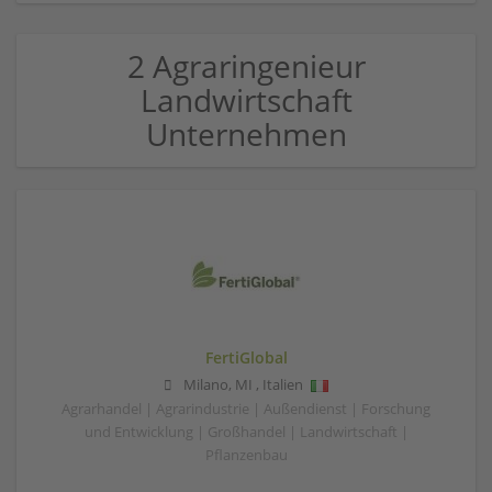
2 Agraringenieur
Landwirtschaft
Unternehmen
FertiGlobal
Milano
,
MI
,
Italien
Agrarhandel | Agrarindustrie | Außendienst | Forschung
und Entwicklung | Großhandel | Landwirtschaft |
Pflanzenbau