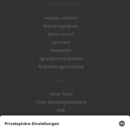
FÜR ARBEITGEBER
Anzeige schalten
Warum AgroBrain
Direct Search
Seminare
Newsletter
Agrarkarrieretag Bonn
Probeabo agrarzeitung
MENÜ
Unser Team
Unser Beratungsnetzwerk
AGB
Nutzungsbedingungen
Datenschutz