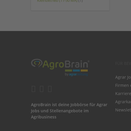
Kleinbetrieb (11-50 MA)
(1)
FÜR BE
Agrar J
Firmen 
Karrier
Agrarka
AgroBrain ist deine Jobbörse für Agrar
Newslet
Jobs und Stellenangebote im
Agribusiness