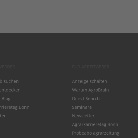
WERBER
FÜR ARBEITGEBER
ob suchen
Anzeige schalten
entdecken
Warum AgroBrain
e Blog
Direct Search
rrieretag Bonn
Seminare
ter
Newsletter
Agrarkarrieretag Bonn
Probeabo agrarzeitung