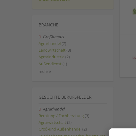
BRANCHE
Großhandel
Agrarhandel
(7)
Landwirtschaft
(3)
Agrarindustrie
(2)
Außendienst
(1)
mehr »
GESUCHTE BERUFSFELDER
Agrarhandel
Beratung / Fachberatung
(3)
Agrarwirtschaft
(2)
Groß-und Außenhandel
(2)