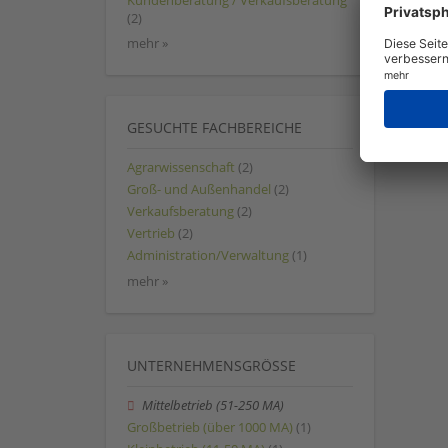
Kundenberatung / Verkaufsberatung
(2)
mehr »
GESUCHTE FACHBEREICHE
Agrarwissenschaft
(2)
Groß- und Außenhandel
(2)
Verkaufsberatung
(2)
Vertrieb
(2)
Administration/Verwaltung
(1)
mehr »
UNTERNEHMENSGRÖSSE
Mittelbetrieb (51-250 MA)
Großbetrieb (über 1000 MA)
(1)