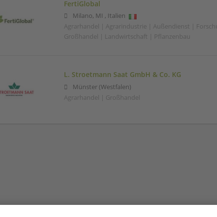
FertiGlobal
Milano
,
MI
,
Italien
Agrarhandel | Agrarindustrie | Außendienst | Forsc
Großhandel | Landwirtschaft | Pflanzenbau
L. Stroetmann Saat GmbH & Co. KG
Münster (Westfalen)
Agrarhandel | Großhandel