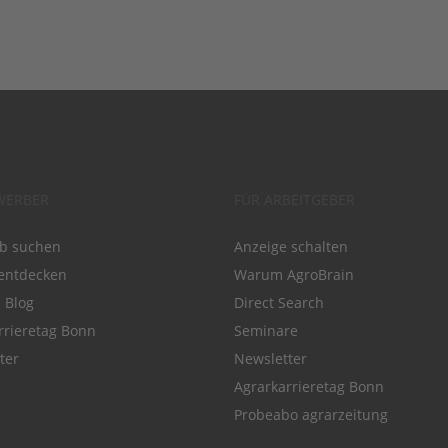
WERBER
FÜR ARBEITGEBER
ob suchen
Anzeige schalten
entdecken
Warum AgroBrain
e Blog
Direct Search
rrieretag Bonn
Seminare
ter
Newsletter
Agrarkarrieretag Bonn
Probeabo agrarzeitung