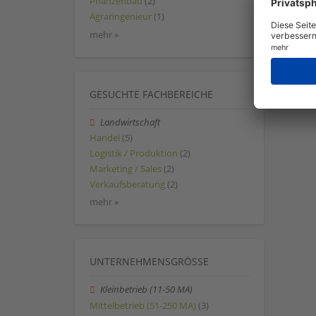
Pflanzenbau
(2)
Agraringenieur
(1)
mehr »
GESUCHTE FACHBEREICHE
Landwirtschaft
Handel
(5)
Logistik / Produktion
(2)
Marketing / Sales
(2)
Verkaufsberatung
(2)
mehr »
UNTERNEHMENSGRÖSSE
Kleinbetrieb (11-50 MA)
Mittelbetrieb (51-250 MA)
(3)