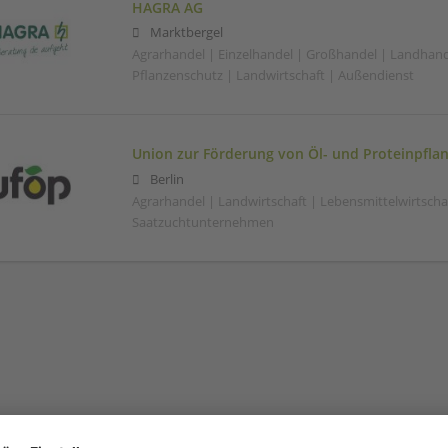
HAGRA AG
Marktbergel
Agrarhandel | Einzelhandel | Großhandel | Landhand
Pflanzenschutz | Landwirtschaft | Außendienst
Union zur Förderung von Öl- und Proteinpflan
Berlin
Agrarhandel | Landwirtschaft | Lebensmittelwirtscha
Saatzuchtunternehmen