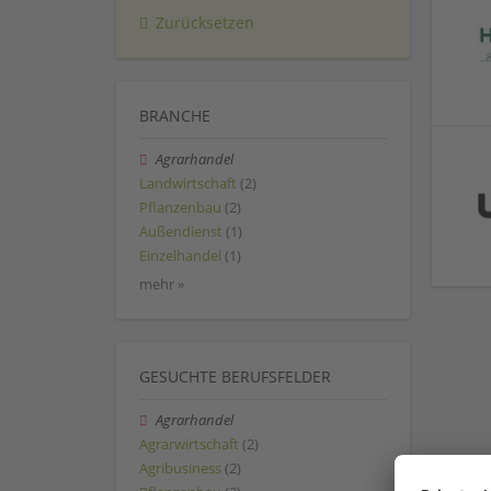
Zurücksetzen
BRANCHE
Agrarhandel
Landwirtschaft
(2)
Pflanzenbau
(2)
Außendienst
(1)
Einzelhandel
(1)
mehr »
GESUCHTE BERUFSFELDER
Agrarhandel
Agrarwirtschaft
(2)
Agribusiness
(2)