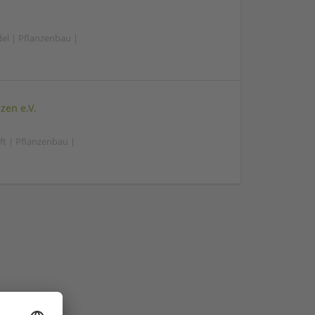
el | Pflanzenbau |
zen e.V.
ft | Pflanzenbau |