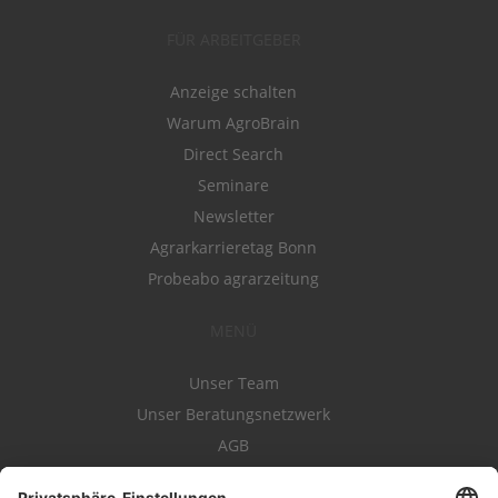
FÜR ARBEITGEBER
Anzeige schalten
Warum AgroBrain
Direct Search
Seminare
Newsletter
Agrarkarrieretag Bonn
Probeabo agrarzeitung
MENÜ
Unser Team
Unser Beratungsnetzwerk
AGB
Nutzungsbedingungen