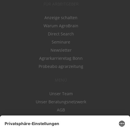
FÜR ARBEITGEBER
Anzeige schalten
Warum AgroBrain
Direct Search
Seminare
Newsletter
Agrarkarrieretag Bonn
Probeabo agrarzeitung
MENÜ
Unser Team
Unser Beratungsnetzwerk
AGB
Nutzungsbedingungen
Datenschutz