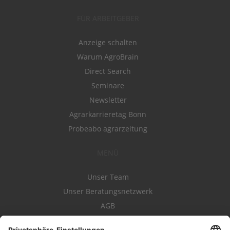
FÜR ARBEITGEBER
Anzeige schalten
Warum AgroBrain
Direct Search
Seminare
Newsletter
Agrarkarrieretag Bonn
Probeabo agrarzeitung
MENÜ
Unser Team
Unser Beratungsnetzwerk
AGB
Nutzungsbedingungen