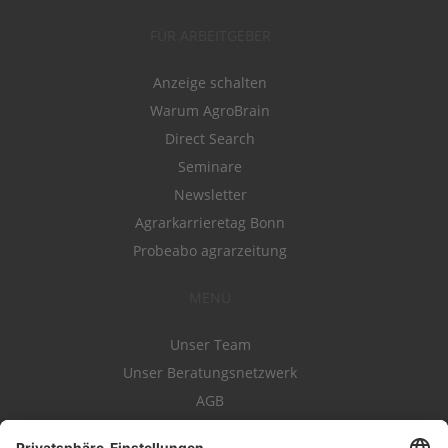
FÜR ARBEITGEBER
Anzeige schalten
Warum AgroBrain
Direct Search
Seminare
Newsletter
Agrarkarrieretag Bonn
Probeabo agrarzeitung
MENÜ
Unser Team
Unser Beratungsnetzwerk
AGB
Nutzungsbedingungen