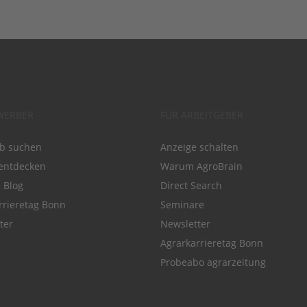
WERBER
FÜR ARBEITGEBER
ob suchen
Anzeige schalten
entdecken
Warum AgroBrain
e Blog
Direct Search
rrieretag Bonn
Seminare
ter
Newsletter
Agrarkarrieretag Bonn
Probeabo agrarzeitung