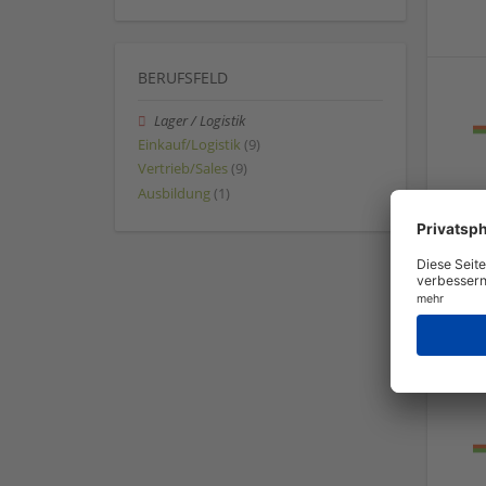
BERUFSFELD
Lager / Logistik
Einkauf/Logistik
(9)
Vertrieb/Sales
(9)
Ausbildung
(1)