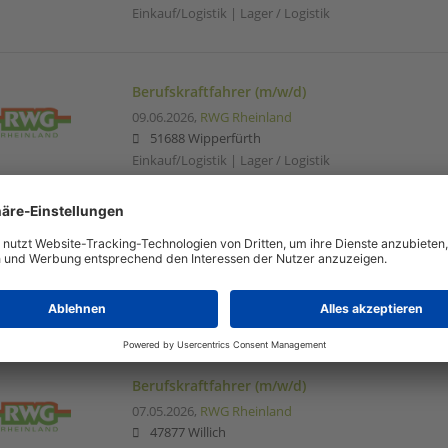
Einkauf/Logistik | Lager / Logistik
Berufskraftfahrer (m/w/d)
09.06.2026,
RWG Rheinland
51688 Wipperfürth
Einkauf/Logistik | Lager / Logistik
Kommissionierer (m/w/d)
22.05.2026,
RWG Rheinland
Leverkusen
Einkauf/Logistik | Lager / Logistik
Berufskraftfahrer (m/w/d)
07.05.2026,
RWG Rheinland
47877 Willich