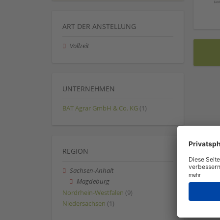
ART DER ANSTELLUNG
Vollzeit
UNTERNEHMEN
BAT Agrar GmbH & Co. KG
(1)
REGION
Sachsen-Anhalt
Magdeburg
Nordrhein-Westfalen
(9)
Niedersachsen
(1)