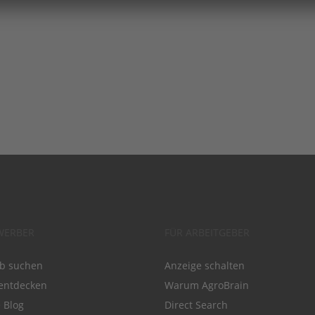
WERBER
FÜR ARBEITGEBER
ob suchen
Anzeige schalten
entdecken
Warum AgroBrain
e Blog
Direct Search