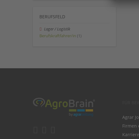
BERUFSFELD
Lager / Logistik
Berufskraftfahrer/in
(1)
FÜR BE
Agrar J
Firmen 
Karrier