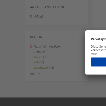
ART DER ANSTELLUNG
Vollzeit
REGION
Nordrhein-Westfalen
Bönen
Willich
(7)
Köln
(5)
Leverkusen
(3)
mehr »