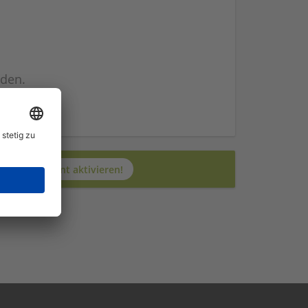
nden.
n
Jetzt JobAgent aktivieren!