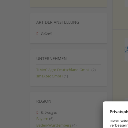
ART DER ANSTELLUNG
Vollzeit
UNTERNEHMEN
TIMAC Agro Deutschland GmbH
(2)
smaXtec GmbH
(1)
REGION
Thüringen
Bayern
(6)
Baden-Württemberg
(4)