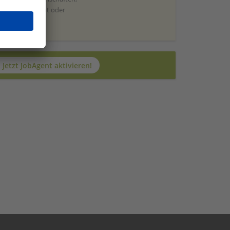
erdenmanagement oder
Jetzt JobAgent aktivieren!