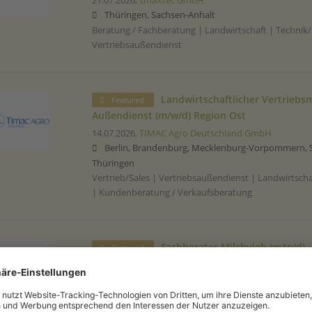
21.07.2026,
smaXtec GmbH
Thüringen, Sachsen-Anhalt
Beratung / Fachberatung | Landwirtschaft | Technik/
Vertriebsaußendienst
Landwirtschaftlicher Vertriebsm
Featured
Außendienst (m/w/d) Region Ost
14.07.2026,
TIMAC Agro Deutschland GmbH
Berlin, Brandenburg, Mecklenburg-Vorpommern, S
Thüringen
Vertrieb/Sales | Vertriebsaußendienst | Landwirtsch
| Kundenberatung / Verkaufsberatung
Fachberater Milchvieh (m/w/d)
Featured
14.07.2026,
TIMAC Agro Deutschland GmbH
Niedersachsen, Sachsen, Thüringen
Beratung / Fachberatung | Milchvieh | Fütterung | 
Verkaufsberatung | Ausbildung oder Studium im Bere