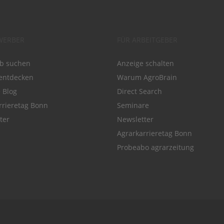
WERBER
FÜR ARBEITGEBER
ob suchen
Anzeige schalten
entdecken
Warum AgroBrain
e Blog
Direct Search
rrieretag Bonn
Seminare
ter
Newsletter
Agrarkarrieretag Bonn
Probeabo agrarzeitung