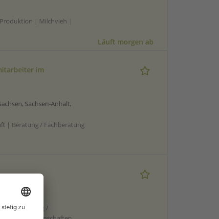
Produktion | Milchvieh |
Läuft morgen ab
itarbeiter im
achsen, Sachsen-Anhalt,
aft | Beratung / Fachberatung
Kundenberatung /
ich Agrarwissenschaften,