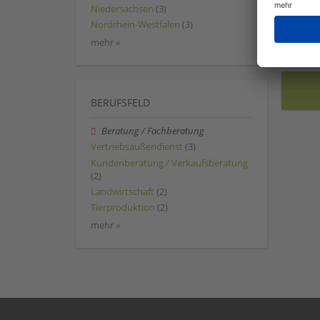
Niedersachsen
(3)
Nordrhein-Westfalen
(3)
mehr »
BERUFSFELD
Beratung / Fachberatung
Vertriebsaußendienst
(3)
Kundenberatung / Verkaufsberatung
(2)
Landwirtschaft
(2)
Tierproduktion
(2)
mehr »