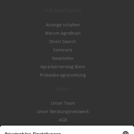
FÜR ARBEITGEBER
Anzeige schalten
Warum AgroBrain
Direct Search
Seminare
Newsletter
Agrarkarrieretag Bonn
Probeabo agrarzeitung
MENÜ
Unser Team
Unser Beratungsnetzwerk
AGB
Nutzungsbedingungen