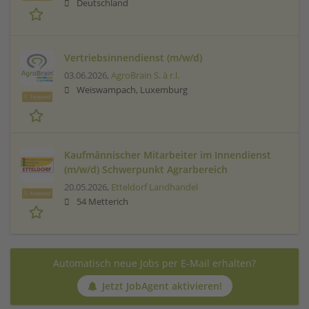
Deutschland
Vertriebsinnendienst (m/w/d)
03.06.2026,
AgroBrain S. à r.l.
Weiswampach, Luxemburg
Featured
Kaufmännischer Mitarbeiter im Innendienst
(m/w/d) Schwerpunkt Agrarbereich
20.05.2026,
Etteldorf Landhandel
Featured
54 Metterich
Automatisch neue Jobs per E-Mail erhalten?
Jetzt JobAgent aktivieren!