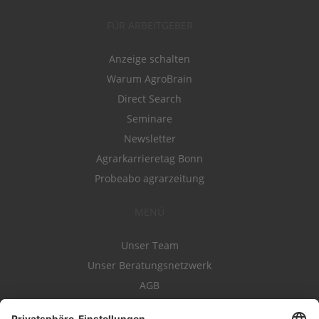
FÜR ARBEITGEBER
Anzeige schalten
Warum AgroBrain
Direct Search
Seminare
Newsletter
Agrarkarrieretag Bonn
Probeabo agrarzeitung
MENÜ
Unser Team
Unser Beratungsnetzwerk
AGB
Nutzungsbedingungen