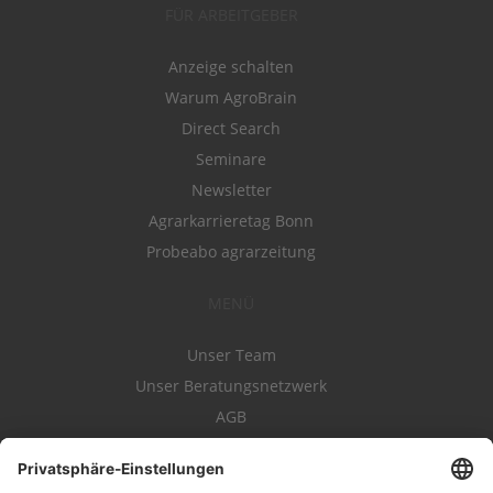
FÜR ARBEITGEBER
Anzeige schalten
Warum AgroBrain
Direct Search
Seminare
Newsletter
Agrarkarrieretag Bonn
Probeabo agrarzeitung
MENÜ
Unser Team
Unser Beratungsnetzwerk
AGB
Nutzungsbedingungen
Datenschutz