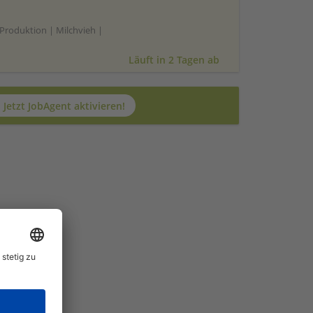
Produktion | Milchvieh |
Läuft in 2 Tagen ab
Jetzt JobAgent aktivieren!