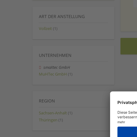
ART DER ANSTELLUNG
Vollzeit
(1)
UNTERNEHMEN
smaXtec GmbH
MuHTec GmbH
(1)
REGION
Sachsen-Anhalt
(1)
Thüringen
(1)