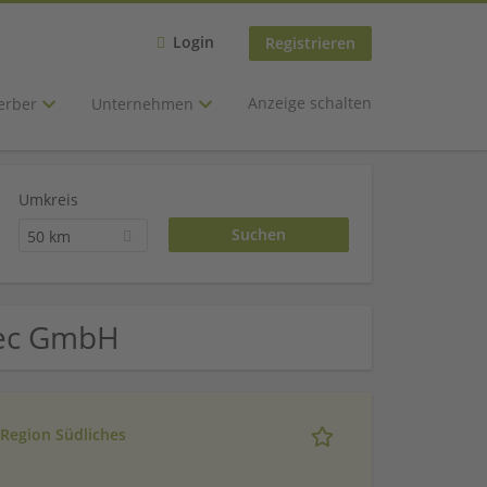
Login
Registrieren
Anzeige schalten
erber
Unternehmen
Umkreis
50 km
tec GmbH
e Region Südliches