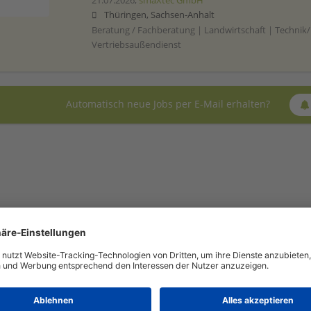
21.07.2026,
smaXtec GmbH
Thüringen, Sachsen-Anhalt
Beratung / Fachberatung | Landwirtschaft | Technik/
Vertriebsaußendienst
Automatisch neue Jobs per E-Mail erhalten?