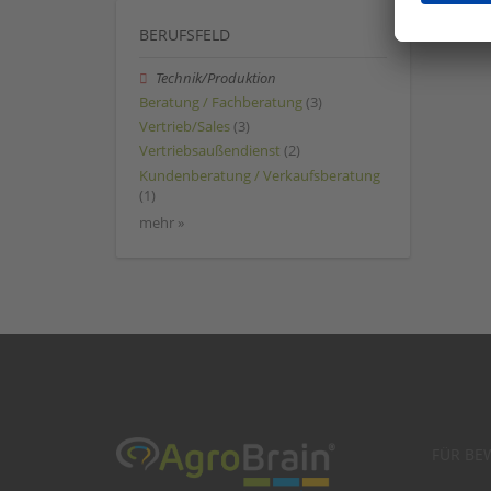
BERUFSFELD
Technik/Produktion
Beratung / Fachberatung
(3)
Vertrieb/Sales
(3)
Vertriebsaußendienst
(2)
Kundenberatung / Verkaufsberatung
(1)
mehr »
FÜR BE