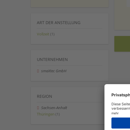
ART DER ANSTELLUNG
Vollzeit
(1)
UNTERNEHMEN
smaXtec GmbH
REGION
Sachsen-Anhalt
Thüringen
(1)