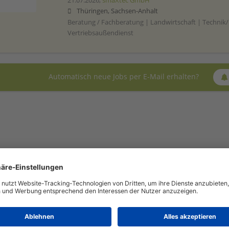
21.07.2026,
smaXtec GmbH
Thüringen, Sachsen-Anhalt
Beratung / Fachberatung | Landwirtschaft | Technik/
Vertriebsaußendienst
Automatisch neue Jobs per E-Mail erhalten?