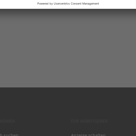
WERBER
FÜR ARBEITGEBER
ob suchen
Anzeige schalten