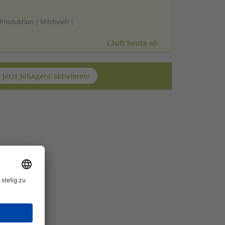
Produktion | Milchvieh |
Läuft heute ab
Jetzt JobAgent aktivieren!