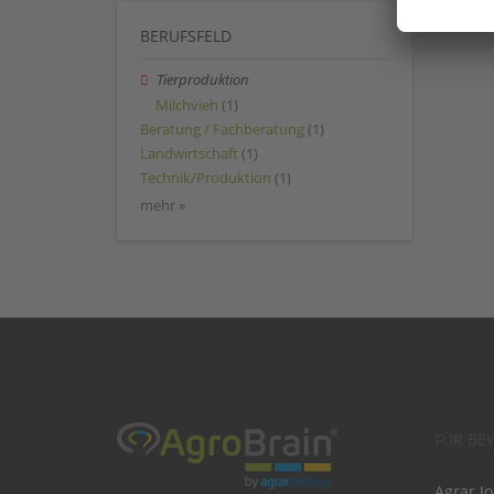
BERUFSFELD
Tierproduktion
Milchvieh
(1)
Beratung / Fachberatung
(1)
Landwirtschaft
(1)
Technik/Produktion
(1)
mehr »
FÜR BE
Agrar J