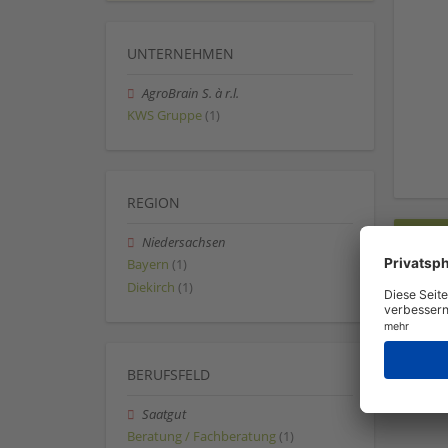
UNTERNEHMEN
AgroBrain S. à r.l.
KWS Gruppe
(1)
REGION
Niedersachsen
Bayern
(1)
Diekirch
(1)
BERUFSFELD
Saatgut
Beratung / Fachberatung
(1)