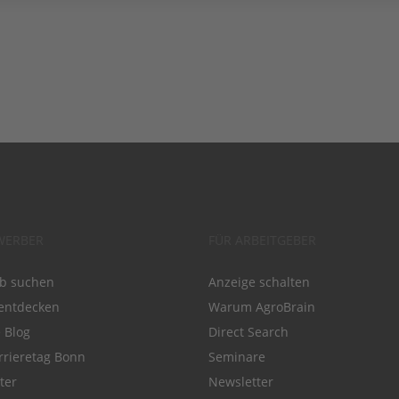
WERBER
FÜR ARBEITGEBER
ob suchen
Anzeige schalten
entdecken
Warum AgroBrain
e Blog
Direct Search
rrieretag Bonn
Seminare
ter
Newsletter