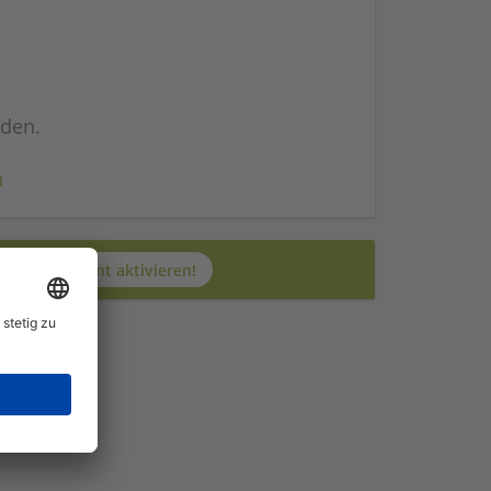
nden.
n
Jetzt JobAgent aktivieren!