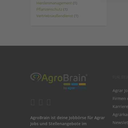
Herdenmanagement
(1)
Pflanzenschutz
(1)
Vertriebsaußendienst
(1)
FÜR BE
Agrar J
Firmen 
Karrier
Agrarka
AgroBrain ist deine Jobbörse für Agrar
Newslet
Jobs und Stellenangebote im