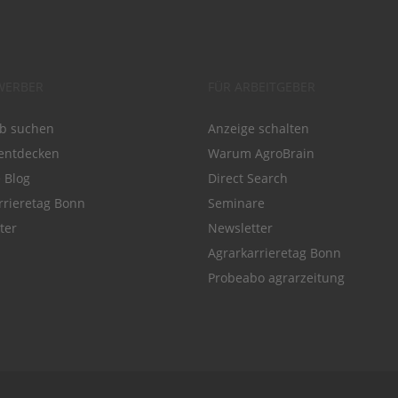
WERBER
FÜR ARBEITGEBER
ob suchen
Anzeige schalten
entdecken
Warum AgroBrain
e Blog
Direct Search
rrieretag Bonn
Seminare
ter
Newsletter
Agrarkarrieretag Bonn
Probeabo agrarzeitung