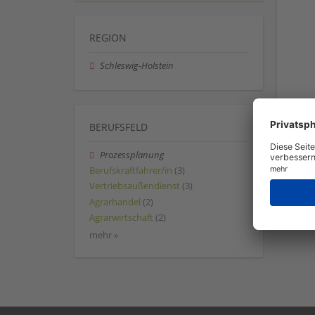
REGION
Schleswig-Holstein
BERUFSFELD
Prozessplanung
Berufskraftfahrer/in
(3)
Vertriebsaußendienst
(3)
Agrarhandel
(2)
Agrarwirtschaft
(2)
mehr »