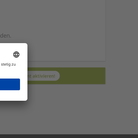
nden.
n
Jetzt JobAgent aktivieren!