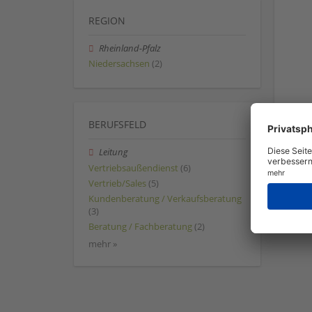
REGION
Rheinland-Pfalz
Niedersachsen
(2)
BERUFSFELD
Leitung
Vertriebsaußendienst
(6)
Vertrieb/Sales
(5)
Kundenberatung / Verkaufsberatung
(3)
Beratung / Fachberatung
(2)
mehr »