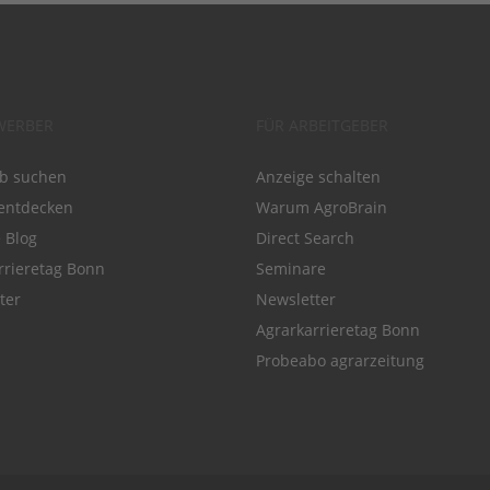
WERBER
FÜR ARBEITGEBER
ob suchen
Anzeige schalten
entdecken
Warum AgroBrain
e Blog
Direct Search
rrieretag Bonn
Seminare
ter
Newsletter
Agrarkarrieretag Bonn
Probeabo agrarzeitung