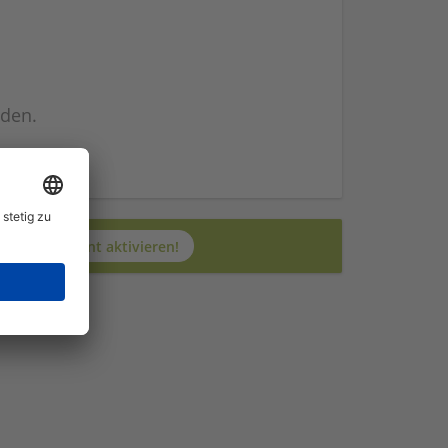
nden.
n
Jetzt JobAgent aktivieren!