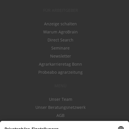
FÜR ARBEITGEBER
Anzeige schalten
Warum AgroBrain
Direct Search
Seminare
Newsletter
Agrarkarrieretag Bonn
Probeabo agrarzeitung
MENÜ
Unser Team
Unser Beratungsnetzwerk
AGB
Nutzungsbedingungen