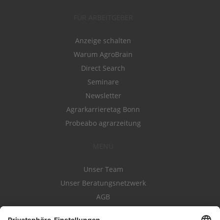
FÜR ARBEITGEBER
Anzeige schalten
Warum AgroBrain
Direct Search
Seminare
Newsletter
Agrarkarrieretag Bonn
Probeabo agrarzeitung
MENÜ
Unser Team
Unser Beratungsnetzwerk
AGB
Nutzungsbedingungen