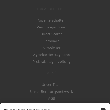
FÜR ARBEITGEBER
Anzeige schalten
Warum AgroBrain
Direct Search
Seminare
Newsletter
Agrarkarrieretag Bonn
Probeabo agrarzeitung
MENÜ
Unser Team
Unser Beratungsnetzwerk
AGB
Nutzungsbedingungen