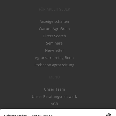
FÜR ARBEITGEBER
Anzeige schalten
Warum AgroBrain
Direct Search
Seminare
Newsletter
Agrarkarrieretag Bonn
Probeabo agrarzeitung
MENÜ
Unser Team
Unser Beratungsnetzwerk
AGB
Nutzungsbedingungen