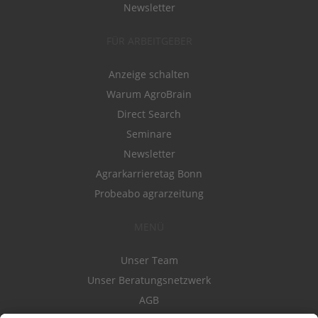
Newsletter
FÜR ARBEITGEBER
Anzeige schalten
Warum AgroBrain
Direct Search
Seminare
Newsletter
Agrarkarrieretag Bonn
Probeabo agrarzeitung
MENÜ
Unser Team
Unser Beratungsnetzwerk
AGB