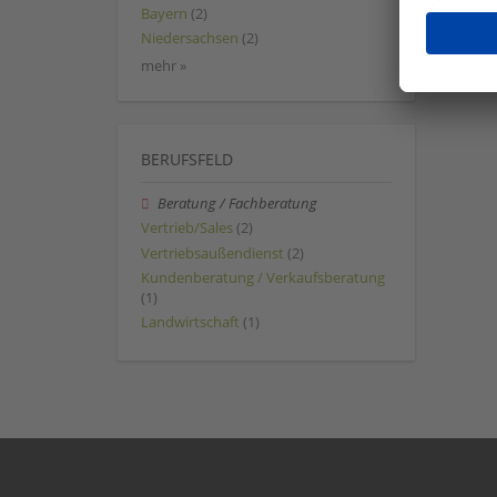
Bayern
(2)
Niedersachsen
(2)
mehr »
BERUFSFELD
Beratung / Fachberatung
Vertrieb/Sales
(2)
Vertriebsaußendienst
(2)
Kundenberatung / Verkaufsberatung
(1)
Landwirtschaft
(1)