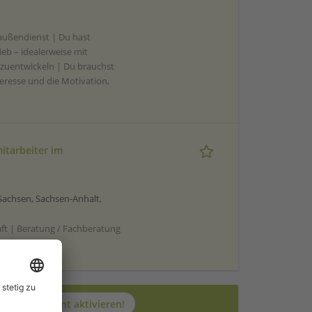
saußendienst | Du hast
eb – idealerweise mit
rzuentwickeln | Du brauchst
teresse und die Motivation,
itarbeiter im
achsen, Sachsen-Anhalt,
aft | Beratung / Fachberatung
Jetzt JobAgent aktivieren!