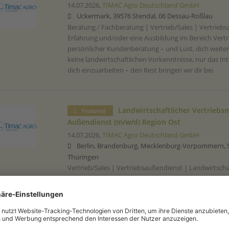
14.07.2026,
TIMAC Agro Deutschland GmbH
Uckermark, 39576 Stendal, 06 Dessau-Roßlau
Beratung / Fachberatung | Vertrieb/Sales | Vertrieb
Erfahrung und/oder eine Ausbildung im Bereich Vertri
persönlicher Kundenberatung – und Lust, dich weite
keine landwirtschaftlichen Vorkenntnisse, nur das In
dich einzuarbeiten – den Rest bringen wir dir bei
Landwirtschaftlicher Vertriebsm
Featured
Außendienst (m/w/d) Region Ost
14.07.2026,
TIMAC Agro Deutschland GmbH
Berlin, Brandenburg, Mecklenburg-Vorpommern, S
Thüringen
Vertrieb/Sales | Vertriebsaußendienst | Landwirtsch
| Kundenberatung / Verkaufsberatung
Automatisch neue Jobs per E-Mail erhalten?