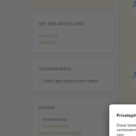
ART DER ANSTELLUNG
Vollzeit
(2)
Teilzeit
(1)
UNTERNEHMEN
TIMAC Agro Deutschland GmbH
REGION
Brandenburg
Uckermark
(1)
Baden-Württemberg
(2)