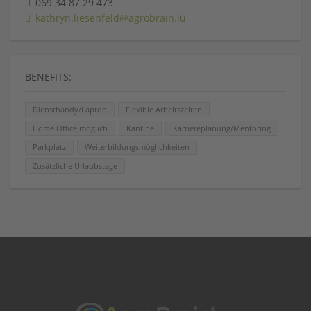
069 34 87 29 473
kathryn.liesenfeld@agrobrain.lu
BENEFITS:
Diensthandy/Laptop
Flexible Arbeitszeiten
Home Office möglich
Kantine
Karriereplanung/Mentoring
Parkplatz
Weiterbildungsmöglichkeiten
Zusätzliche Urlaubstage