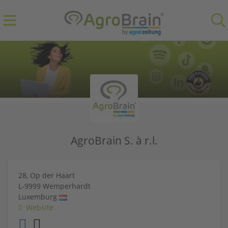
AgroBrain S. à r.l.
28, Op der Haart
L-9999
Wemperhardt
Luxemburg
Website