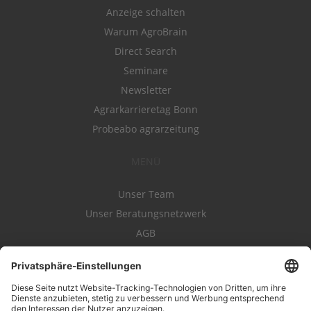
Anzeige schalten
Warum AgroBrain
Direct Search
Seminare
Newsletter
Agrarkarrieretag Bonn
Probeabo agrarzeitung
MENÜ
Unser Team
Unser Beratungsnetzwerk
AGB
Nutzungsbedingungen
Datenschutz
Impressum
Kontakt