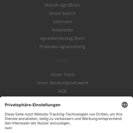
Warum AgroBrain
Direct Search
Seminare
Newsletter
Agrarkarrieretag Bonn
Probeabo agrarzeitung
MENÜ
Unser Team
Unser Beratungsnetzwerk
AGB
Nutzungsbedingungen
Datenschutz
Impressum
Kontakt