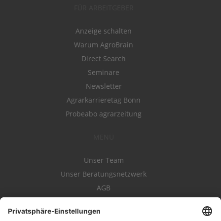
FÜR ARBEITGEBER
Anzeige schalten
Warum AgroBrain
Direct Search
Seminare
Newsletter
Agrarkarrieretag Bonn
Probeabo agrarzeitung
MENÜ
Unser Team
Unser Beratungsnetzwerk
AGB
Nutzungsbedingungen
Datenschutz